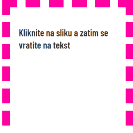
ZAPOSLIO RADNIKE U
NJEMAČKOJ NA “CRNO”: Nije