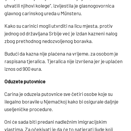
uhvatili njihovi kolege”, izvijestila je glasnogovornica
glavnog carinskog ureda u Münsteru.
Kako su carinici mogli utvrditi na licu mjesta, protiv
jednog od državljana Srbije već je izdan kazneni nalog
zbog prethodnog nedozvoljenog boravka.
Budući da kazna nije plaćena na vrijeme, za osobom je
raspisana tjeralica. Tjeralica nije izvršena jer je uplaćen
iznos od 900 eura.
Oduzete putovnice
Carina je oduzela putovnice sve četiri osobe koje su
ilegalno boravile u Njemačkoj kako bi osigurale daljnje
useljeničke procedure.
Oni će sada biti predani nadležnim imigracijskim
vlastima. Za očekivati je da će to natjerati ljude koji