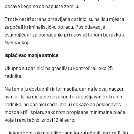
borave ilegalno da napuste zemlju.
Protiv četiri strana državljana carinici su na licu mjesta
započeli kriminalističku obradu. Poslodavac je
osumnjičen i za pomaganje pri neovlaštenom boravku u
Njemačkoj.
Isplaćivao manje satnice
Ukupno su carinici na gradilištu kontrolirali oko 25
radnika.
Na temelju dostupnih informacija, carina je ovaj nadzor
usmjerila na moguće nezakonito zapošljavanje stranih
radnika, no carinici sada imaju i dokaze da poslodavac
možda krši isplatu zakonom propisane minimalne plaće
koja trenutačno iznosi 12,41 euro.
Tijekom kontrole nekoliko radnika zatečenih na gradilištu