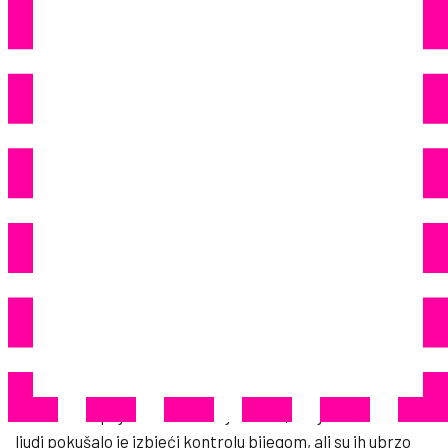
Im Isplaćivao Ni Minimalnu
Satnicu
207
Share
Djelatnici carine iz njemačkog grada Münster su
pregledali gradilište tijekom carinske kontrole i na djelu
zatekli tri državljanina Srbije i jednog državljanina
Ukrajine, koji nisu imali potrebne dozvole za boravak te
su u Njemačkoj boravili ilegalno.
German cuisine cookbooks
“Kada su se pojavili carinski djelatnici, dvoje od četvero
ljudi pokušalo je izbjeći kontrolu bijegom, ali su ih ubrzo