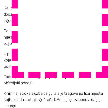
Kako je priopćila policija, policajce su o stravičnom
događaju u četvrti Schmarl oko 15 sati obavijestili
svjedoci.
Dok je muškarac od zadobivenih ozljeda preminuo na
mjestu događaja, devetomjesečna djevojčica je s
ozljedama opasnim po život prevezena u bolnicu.
U pogođenom stanu policija je zatekla i 23-godišnjakinju
koja je imala po život opasne ubodne rane. I nju su odveli u
bolnicu.
Točna pozadina tragedije još je potpuno nejasna kao i
obiteljski odnosi.
Kriminalistička služba osigurala je tragove na licu mjesta
koji se sada trebaju vještačiti. Policija je započela daljnju
istragu.