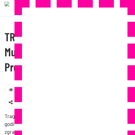
TRAGEDIJA U NJEMAČKOJ:
Muškarac (34) Skočio Kroz
Prozor S Bebom U Naručju
484
Share
Tragedija na sjeveru Njemačke. Jučer, u utorak, 34-
godišnji muškarac skočio je kroz prozor stambene
zgrade u Rostocku. U naručju je imao 9-mjesečnu bebu.