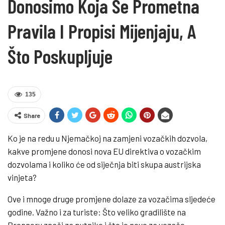
Donosimo Koja Se Prometna
Pravila I Propisi Mijenjaju, A
Što Poskupljuje
135
Share
Ko je na redu u Njemačkoj na zamjeni vozačkih dozvola,
kakve promjene donosi nova EU direktiva o vozačkim
dozvolama i koliko će od siječnja biti skupa austrijska
vinjeta?
Ove i mnoge druge promjene dolaze za vozačima sljedeće
godine. Važno i za turiste: Što veliko gradilište na
Brenneru znači za putnike i što je novo za vozače