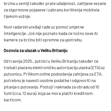
brzinu u zemlji također prate udaljenost, zahtjeve vezane
za sigurnosne pojaseve i zabranu korištenja mobitela
tijekom vožnje.
Novi radarski uređaji rade uz pomoć umjetne
inteligencije. Još nije poznato kada će točno nove AI
kamere za brzinu biti spremne za upotrebu.
Dozvola za ulazak u Veliku Britaniju
Od travnja 2025., putnici u Veliku Britaniju također će
trebati plaćenu elektroničku autorizaciju ulaska (ETA) uz
putovnicu. Prilikom online podnošenja zahtjeva za ETA,
potrebno je navesti osobne podatke i odgovoriti na
pitanja o putovanju. Postoji i naknada za obradu od 10
funti (cca. 12 eura), koja se mora platiti kreditnom
karticom.