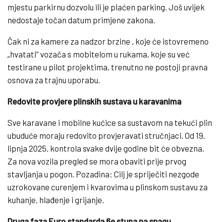
mjestu parkirnu dozvolu ili je plaćen parking. Još uvijek
nedostaje točan datum primjene zakona.
Čak ni za kamere za nadzor brzine , koje će istovremeno
„hvatati“ vozača s mobitelom u rukama, koje su već
testirane u pilot projektima, trenutno ne postoji pravna
osnova za trajnu uporabu.
Redovite provjere plinskih sustava u karavanima
Sve karavane i mobilne kućice sa sustavom na tekući plin
ubuduće moraju redovito provjeravati stručnjaci. Od 19.
lipnja 2025. kontrola svake dvije godine bit će obvezna.
Za nova vozila pregled se mora obaviti prije prvog
stavljanja u pogon. Pozadina: Cilj je spriječiti nezgode
uzrokovane curenjem i kvarovima u plinskom sustavu za
kuhanje, hlađenje i grijanje.
Druga faza Euro standarda 6e stupa na snagu