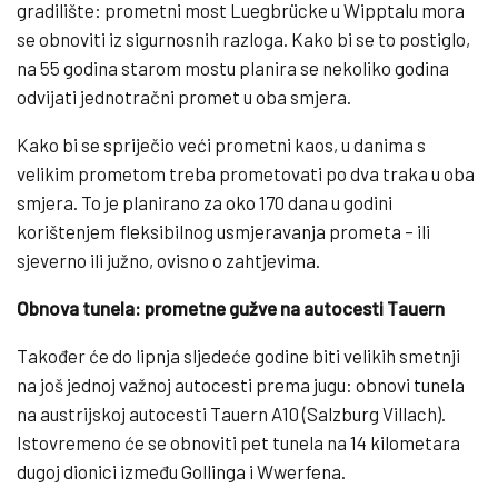
gradilište: prometni most Luegbrücke u Wipptalu mora
se obnoviti iz sigurnosnih razloga. Kako bi se to postiglo,
na 55 godina starom mostu planira se nekoliko godina
odvijati jednotračni promet u oba smjera.
Kako bi se spriječio veći prometni kaos, u danima s
velikim prometom treba prometovati po dva traka u oba
smjera. To je planirano za oko 170 dana u godini
korištenjem fleksibilnog usmjeravanja prometa – ili
sjeverno ili južno, ovisno o zahtjevima.
Obnova tunela: prometne gužve na autocesti Tauern
Također će do lipnja sljedeće godine biti velikih smetnji
na još jednoj važnoj autocesti prema jugu: obnovi tunela
na austrijskoj autocesti Tauern A10 (Salzburg Villach).
Istovremeno će se obnoviti pet tunela na 14 kilometara
dugoj dionici između Gollinga i Wwerfena.