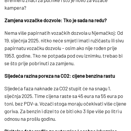
kampera?
Zamjena vozačke dozvole: Tko je sada na redu?
Nema više papirnatih vozačkih dozvola u Njemačkoj: Od
19. siječnja 2025. nitko neće smjeti imati ružičastu ili sivu
papirnatu vozačku dozvolu – osim ako nije rođen prije
1953. godine. Tko ne potpada pod ovu iznimku, trebao bi
se što prije pobrinuti za zamjenu.
Sljedeća razina poreza na CO2: cijene benzina rastu
Sljedeća faza naknade za CO2 stupit će na snagu 1.
siječnja 2025. Time cijena raste sa 45 eura na 55 eura po
toni, bez PDV-a. Vozači stoga moraju očekivati više cijene
goriva. Za benzin i dizel to će biti oko 3 lipe više po litri u
odnosu na prošlu godinu.