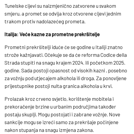
Tunelske cijevi su naizmjenično zatvorene u svakom
smjeru, a promet se odvija kroz otvorene cijevi jednim
trakom protiv nadolazećeg prometa.
Italija: Veće kazne za prometne prekršitelje
Prometni prekršitelji iduće će se godine u Italiji znatno
strože kažnjavati. Očekuje se da će reforma Codice della
Strada stupiti na snagu krajem 2024. ili početkom 2025.
godine. Sada postoji opasnost od visokih kazni , posebno
za vožnju pod utjecajem alkohola ili droga. Za ponovljene
prijestupnike postoji nulta granica alkohola u krvi.
Prolazak kroz crveno svjetlo, korištenje mobitela i
prekoračenje brzine u urbanim područjima također
postaju skuplji. Mogu postojati i zabrane vožnje. Nove
sankcije mogu se izreći samo za prekršaje počinjene
nakon stupanja na snagu izmjena zakona.