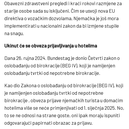
Obavezni zdravstveni pregledi i kraći rokovi razmjene za
starije osobe sada su isključeni. Čim se usvoji nova EU
direktiva o vozačkim dozvolama, Njemačka je još mora
implementirati u nacionalni zakon da bi izmjene stupile
na snagu.
Ukinut će se obveza prijavljivanja u hotelima
Dana 26. rujna 2024. Bundestag je donio Četvrti zakon o
oslobađanju od birokracije (BEG IV), koji je namijenjen
oslobađanju tvrtki od nepotrebne birokracije.
Kao dio Zakona o oslobađanju od birokracije (BEG IV), koji
je namijenjen oslobađanju tvrtki od nepotrebne
birokracije , obveza prijave njemačkih turista u domaćim
hotelima više se neće primjenjivati od 1. siječnja 2025. No,
to se ne odnosi na strane goste, oni ipak moraju ispuniti
odgovarajući papirnati obrazac za prijavu.