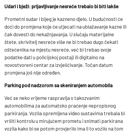
Udari i bježi: prijavljivanje nesreće trebalo bi biti lakše
Prometni sudar i bijeg je kazneno djelo. U budućnosti će
doći do promjena koje će utjecati na ublažavanje kazne ili
čak dovesti do nekažnjavanja. U slučaju materijalne
štete, skrivitelj nesreće više ne bi trebao dugo čekati
oštećenika na mjestu nesreće, već bi trebao svoje
podatke dati u policijskoj postaji ili digitalno na
novostvoreni centar za izvješćivanje. Točan datum
promjena još nije određen.
Parking pod nadzorom sa skeniranjem automobila
Već se neko vrijeme raspravlja o takozvanim
automobilima za automatsko praćenje nepropisnog
parkiranja. Vozila opremljena video sustavima trebala bi
vršiti kontrolu u mirujućem prometu i snimati parkirana
vozila kako bi se potom provjerilo ima li to vozilo na tom