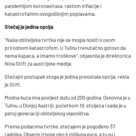
pandemijom koronavirusa, rastom inflacije i
katastrofalnim ovogodišnjim poplavama.
Stečaj je jedina opcija
“Naša obiteljska tvrtka nije se mogla nositi s ovom
prirodnom katastrofom. U Tullnu trenutačno gotovo da
nema kupaca, a imamo troškove”, objasnila je direktorica
Nina Stift za austrijske medije.
Stečajni postupak stoga je jedina preostala opcija, rekla
je Stift.
Modna kuća ima povijest dužu od 200 godina. Osnovna je u
Tullnu, u Donjoj Austriji, početkom 19. stoljeća i sada je u
petoj generaciji obiteljskog vlasništva.
Prema podacima tvrtke, stečajem je pogođeno 37
radnika. Obveze iznose oko 4 milijuna eura, a tu su i