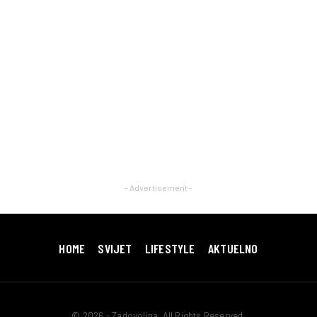
- Advertisement -
HOME
SVIJET
LIFESTYLE
AKTUELNO
© 2026 - Zadovoljna. All Rights Reserved.