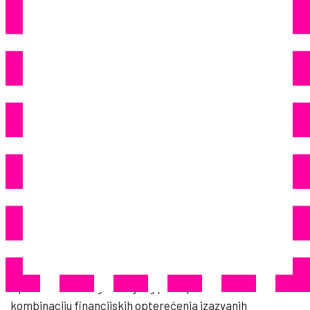
Kreću Sa Zatvaranjem
Poslovnica
324
Share
Nakon više od 200 godina, stvari sada loše izgledaju za
tradicionalnu modnu kuću Stift. Nekoliko poslovnica
mora se zatvoriti odmah, ostale će to učiniti nakon
Božića, javljaju njemački mediji.
Tradicionalna modna kuća Wilhelm Stift GmbH & Co KG iz
Tullna u Austriji podnijela je zahtjev za bankrot.
Uprava kao razlog stečajnog postupka navodi
kombinaciju financijskih opterećenja izazvanih