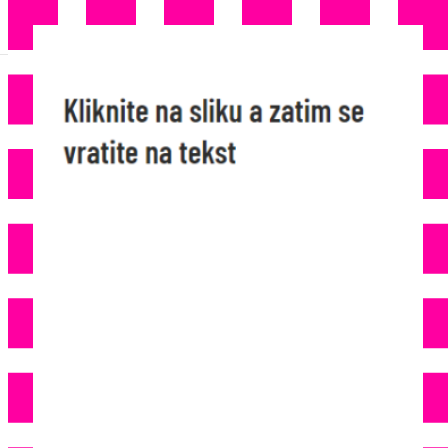
NAKON 200 GODINA RADA:
Propao Lanac Modnih Kuća –