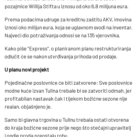
pozajmice Willija Stifta u iznosu od oko 6,8 milijuna eura.
Prema podacima udruge za kreditnu zaštitu AKV, imovina
iznosi oko milijun eura, koja se uglavnom svodi na inventar.
Najveći dio potraživanja odnosi se na 135 vjerovnika.
Kako piše “Express”, o planiranom planu restrukturiranja
odlučit će se nakon utvrđivanja prihoda od prodaje.
U planu novi projekt
Pojedinačne poslovnice će biti zatvorene: Sve poslovnice
modne kuće izvan Tullna trebale bi se zatvoriti odmah, jer
profitabilan nastavak čak i tijekom božićne sezone nije
realan, objašnjeno je.
Samo bi glavna trgovina u Tullnu trebala ostati otvorena
do kraja božićne sezone prije nego što stečajni upravitelj
i ondje proda preostalu robu.