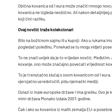
Obična kovanica od 1 eura može značiti mnogo novca
kovanica ne izgleda neobično. Ali nakon detaljnijeg 
koji čini razliku.
Ovaj novčić traže kolekcionari
Bilo na božićnom sajmu ili u kupnji: Ako u rukama imat
pogledati poleđinu. Ponekad se tu mogu vidjeti pose
To ne znači uvijek da je to vrijedan novčić. Međutim
kovanje, ono može značajno povećati vrijednost kov
To je trenutačno slučaj s ovom kovanicom od 1 eura, 
vjerojatno usredotočili, pišu njemački mediji.
Dolazi iz male europske države i ima grešku. Ovo je ko
mini-država Monako izdala 2007. godine.
Čak i ako su kovanice iz malih zemalja EU-a posebn