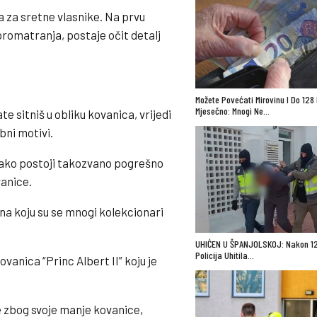
 za sretne vlasnike. Na prvu
promatranja, postaje očit detalj
Možete Povećati Mirovinu I Do 128
Mjesečno: Mnogi Ne…
e sitniš u obliku kovanica, vrijedi
bni motivi.
, ako postoji takozvano pogrešno
anice.
na koju su se mnogi kolekcionari
UHIĆEN U ŠPANJOLSKOJ: Nakon 12
Policija Uhitila…
vanica “Princ Albert II” koju je
e zbog svoje manje kovanice,