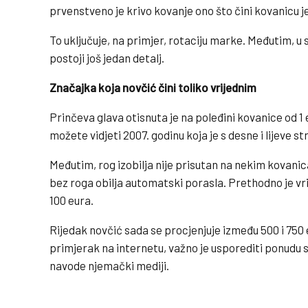
prvenstveno je krivo kovanje ono što čini kovanicu 
To uključuje, na primjer, rotaciju marke. Međutim, 
postoji još jedan detalj.
Značajka koja novčić čini toliko vrijednim
Prinčeva glava otisnuta je na poleđini kovanice od 1 
možete vidjeti 2007. godinu koja je s desne i lijeve s
Međutim, rog izobilja nije prisutan na nekim kovani
bez roga obilja automatski porasla. Prethodno je vr
100 eura.
Rijedak novčić sada se procjenjuje između 500 i 750 
primjerak na internetu, važno je usporediti ponudu
navode njemački mediji.