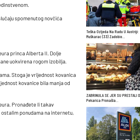
jedinstvenom.
u slučaju spomenutog novčića
Teška Ozljeda Na Radu U Austriji:
Muškarac (33) Zadobio…
eura princa Alberta II. Dolje
trane uokvirena rogom izobilja.
cama. Stoga je vrijednost kovanica
ijednost kovanice bila manja od
ZABRINULA SE JER SU PRESTALI D
Pekarica Pronašla…
eura. Pronađete li takav
 s ostalim ponudama na internetu,