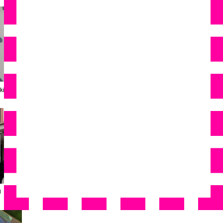
ki
- Advertisement -
U