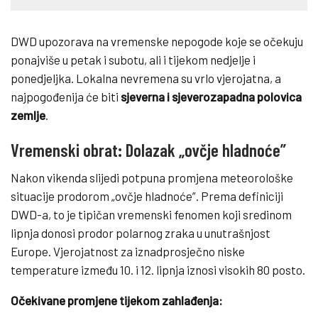
DWD upozorava na vremenske nepogode koje se očekuju
ponajviše u petak i subotu, ali i tijekom nedjelje i
ponedjeljka. Lokalna nevremena su vrlo vjerojatna, a
najpogođenija će biti
sjeverna i sjeverozapadna polovica
zemlje
.
Vremenski obrat: Dolazak „ovčje hladnoće”
Nakon vikenda slijedi potpuna promjena meteorološke
situacije prodorom „ovčje hladnoće”. Prema definiciji
DWD-a, to je tipičan vremenski fenomen koji sredinom
lipnja donosi prodor polarnog zraka u unutrašnjost
Europe. Vjerojatnost za iznadprosječno niske
temperature između 10. i 12. lipnja iznosi visokih 80 posto.
Očekivane promjene tijekom zahlađenja: