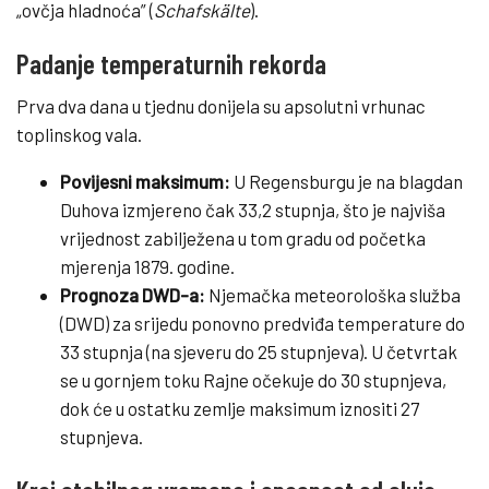
„ovčja hladnoća” (
Schafskälte
).
Padanje temperaturnih rekorda
Prva dva dana u tjednu donijela su apsolutni vrhunac
toplinskog vala.
Povijesni maksimum:
U Regensburgu je na blagdan
Duhova izmjereno čak 33,2 stupnja, što je najviša
vrijednost zabilježena u tom gradu od početka
mjerenja 1879. godine.
Prognoza DWD-a:
Njemačka meteorološka služba
(DWD) za srijedu ponovno predviđa temperature do
33 stupnja (na sjeveru do 25 stupnjeva). U četvrtak
se u gornjem toku Rajne očekuje do 30 stupnjeva,
dok će u ostatku zemlje maksimum iznositi 27
stupnjeva.