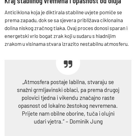
Kraj stabilnog vremena i opasnost od oluja
Anticiklona koja je diktirala stabilne uvjete pomiče se
prema zapadu, dok se sa sjevera približava ciklonalna
dolina niskog zračnog tlaka. Ovaj proces donosi sparan i
energetski vrlo bogat zrak koji u sudaru s hladnijim
zrakom u visinama stvara izrazito nestabilnu atmosferu.
„Atmosfera postaje labilna, stvaraju se
snažni grmljavinski oblaci, pa prema drugoj
polovici tjedna i vikendu značajno raste
opasnost od lokalno žestokog nevremena.
Prijete nam obilne oborine, tuča i olujni
udari vjetra.“ – Dominik Jung