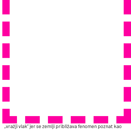
Vrućina Stiže Opasno
Nevrijeme I Dramatično
Zahlađenje
69
Share
Nad Europom se nadvila snažna, ali krhka toplinska
kupola koja u nekoliko zemalja donosi ekstremne
vremenske situacije, a u Njemačkoj bilježi temperature
znatno iznad 30 stupnjeva. Međutim, prema najavama
diplomiranog meteorologa Dominika Junga za
t-online
,
stabilno vrijeme uskoro će zamijeniti pravi vremenski
„vražji vlak” jer se zemlji približava fenomen poznat kao