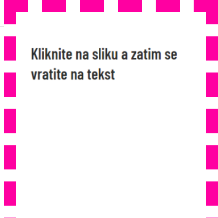
VREMENSKI PREOKRET U
NJEMAČKOJ: Nakon Rekordnih