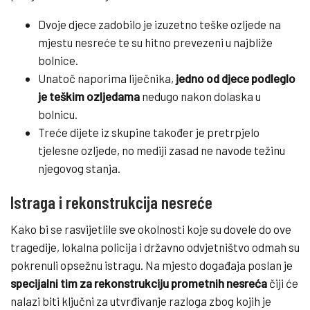
Dvoje djece zadobilo je izuzetno teške ozljede na
mjestu nesreće te su hitno prevezeni u najbliže
bolnice.
Unatoč naporima liječnika,
jedno od djece podleglo
je teškim ozljedama
nedugo nakon dolaska u
bolnicu.
Treće dijete iz skupine također je pretrpjelo
tjelesne ozljede, no mediji zasad ne navode težinu
njegovog stanja.
Istraga i rekonstrukcija nesreće
Kako bi se rasvijetlile sve okolnosti koje su dovele do ove
tragedije, lokalna policija i državno odvjetništvo odmah su
pokrenuli opsežnu istragu. Na mjesto događaja poslan je
specijalni tim za rekonstrukciju prometnih nesreća
čiji će
nalazi biti ključni za utvrđivanje razloga zbog kojih je