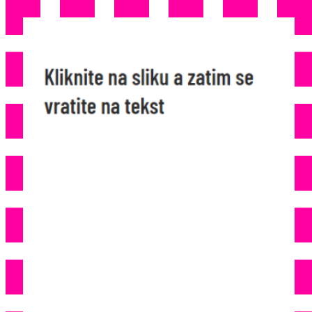
TEŠKA PROMETNA NESREĆA U
NJEMAČKOJ: Automobilom