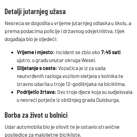
Detalji jutarnjeg užasa
Nesreća se dogodila u vrijeme jutarnjeg odlaska u školu, a
prema podacima policije i državnog odvjetništva, tijek
događaja bio je sljedeći:
Vrijeme i mjesto:
Incident se zbio oko
7:45 sati
ujutro, u gradu unutar okruga Wesel.
Slijetanje s ceste:
Vozačica je iz za sada
neutvrđenih razloga vozilom sletjela s kolnika te
izravno udarila u troje 12-godišnjaka na biciklima.
Podrijetlo žrtava:
Svo troje djece koja su sudjelovala
u nesreći potječe iz obližnjeg grada Duisburga.
Borba za život u bolnici
Udar automobila bio je silovit te je ostavio stravične
posljedice za maloljetne bicikliste.