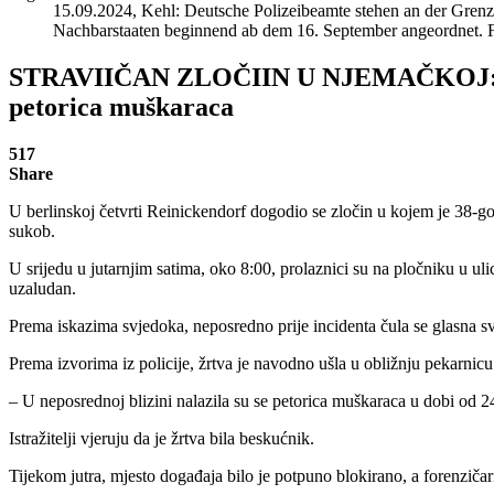
15.09.2024, Kehl: Deutsche Polizeibeamte stehen an der Grenz
Nachbarstaaten beginnend ab dem 16. September angeordnet. 
STRAVIIČAN ZLOČIIN U NJEMAČKOJ: Muška
petorica muškaraca
517
Share
U berlinskoj četvrti Reinickendorf dogodio se zločin u kojem je 38-god
sukob.
U srijedu u jutarnjim satima, oko 8:00, prolaznici su na pločniku u uli
uzaludan.
Prema iskazima svjedoka, neposredno prije incidenta čula se glasna sv
Prema izvorima iz policije, žrtva je navodno ušla u obližnju pekarnic
– U neposrednoj blizini nalazila su se petorica muškaraca u dobi od 24,
Istražitelji vjeruju da je žrtva bila beskućnik.
Tijekom jutra, mjesto događaja bilo je potpuno blokirano, a forenzičari