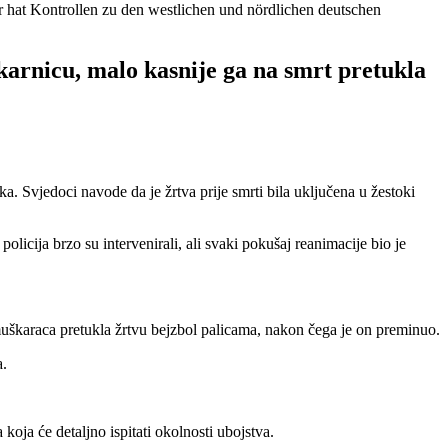
 hat Kontrollen zu den westlichen und nördlichen deutschen
icu, malo kasnije ga na smrt pretukla
a. Svjedoci navode da je žrtva prije smrti bila uključena u žestoki
licija brzo su intervenirali, ali svaki pokušaj reanimacije bio je
 muškaraca pretukla žrtvu bejzbol palicama, nakon čega je on preminuo.
a.
koja će detaljno ispitati okolnosti ubojstva.