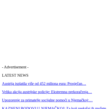
- Advertisement -
LATEST NEWS
Austrija isplatila više od 452 miliona eura: Prosječan…
Velika akcija austrijske policije: Ekstremna prekoračenja…
Upozorenje za primatelje socijalne pomoći u Njemačkoj:…
KAZNENI BODOVI U NJEMAČKOJ: Za koji prekršaj ih možete