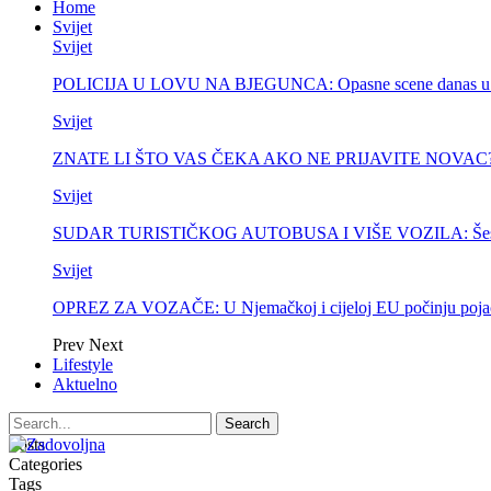
Home
Svijet
Svijet
POLICIJA U LOVU NA BJEGUNCA: Opasne scene danas u Be
Svijet
ZNATE LI ŠTO VAS ČEKA AKO NE PRIJAVITE NOVAC? Drž
Svijet
SUDAR TURISTIČKOG AUTOBUSA I VIŠE VOZILA: Šestero 
Svijet
OPREZ ZA VOZAČE: U Njemačkoj i cijeloj EU počinju pojača
Prev
Next
Lifestyle
Aktuelno
Posts
Categories
Tags