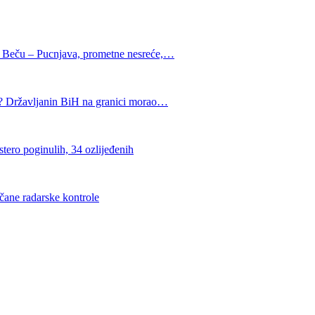
ču – Pucnjava, prometne nesreće,…
avljanin BiH na granici morao…
poginulih, 34 ozlijeđenih
ne radarske kontrole