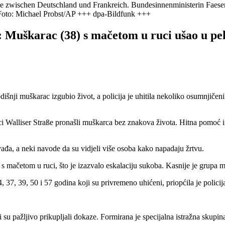
e zwischen Deutschland und Frankreich. Bundesinnenministerin Faeser
Foto: Michael Probst/AP +++ dpa-Bildfunk +++
rac (38) s mačetom u ruci ušao u pekarn
išnji muškarac izgubio život, a policija je uhitila nekoliko osumnjičenik
ci Walliser Straße pronašli muškarca bez znakova života. Hitna pomoć i po
ađa, a neki navode da su vidjeli više osoba kako napadaju žrtvu.
u s mačetom u ruci, što je izazvalo eskalaciju sukoba. Kasnije je grupa
 37, 39, 50 i 57 godina koji su privremeno uhićeni, priopćila je policij
 su pažljivo prikupljali dokaze. Formirana je specijalna istražna skupina 