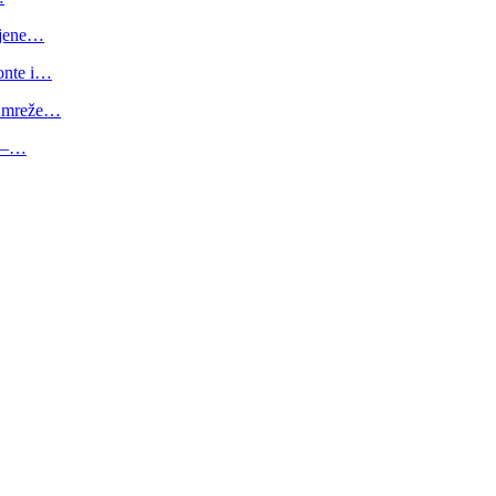
jene…
nte i…
 mreže…
 –…