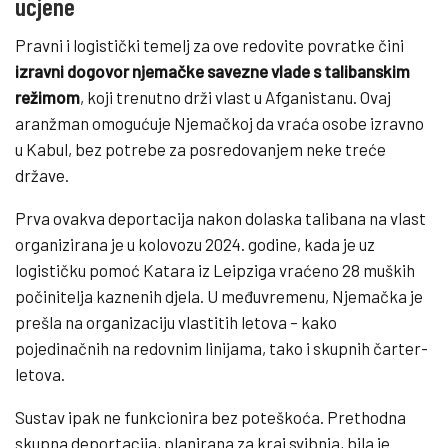
ucjene
Pravni i logistički temelj za ove redovite povratke čini
izravni dogovor njemačke savezne vlade s talibanskim
režimom
, koji trenutno drži vlast u Afganistanu. Ovaj
aranžman omogućuje Njemačkoj da vraća osobe izravno
u Kabul, bez potrebe za posredovanjem neke treće
države.
Prva ovakva deportacija nakon dolaska talibana na vlast
organizirana je u kolovozu 2024. godine, kada je uz
logističku pomoć Katara iz Leipziga vraćeno 28 muških
počinitelja kaznenih djela. U međuvremenu, Njemačka je
prešla na organizaciju vlastitih letova – kako
pojedinačnih na redovnim linijama, tako i skupnih čarter-
letova.
Sustav ipak ne funkcionira bez poteškoća. Prethodna
skupna deportacija, planirana za kraj svibnja, bila je