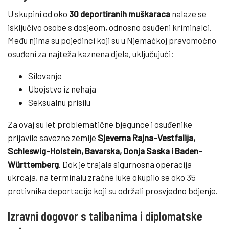
U skupini od oko
30 deportiranih muškaraca
nalaze se
isključivo osobe s dosjeom, odnosno osuđeni kriminalci.
Među njima su pojedinci koji su u Njemačkoj pravomoćno
osuđeni za najteža kaznena djela, uključujući:
Silovanje
Ubojstvo iz nehaja
Seksualnu prisilu
Za ovaj su let problematične bjegunce i osuđenike
prijavile savezne zemlje
Sjeverna Rajna-Vestfalija,
Schleswig-Holstein, Bavarska, Donja Saska i Baden-
Württemberg
. Dok je trajala sigurnosna operacija
ukrcaja, na terminalu zračne luke okupilo se oko 35
protivnika deportacije koji su održali prosvjedno bdjenje.
Izravni dogovor s talibanima i diplomatske