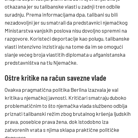
otkazana jer su talibanske vlasti u zadnji tren odbile
suradnju. Prema informacijama dpa, talibani su bili
nezadovoljni jer su smatrali da predstavnici njemačkog
Ministarstva vanjskih poslova nisu dovoljno spremni na
razgovore. Koristeći deportacije kao polugu, talibanske
vlasti intenzivno inzistiraju na tome da im se omogući
slanje većeg broja vlastitih diplomata u afganistanska
predstavništva na tlu Njemačke.
Oštre kritike na račun savezne vlade
Ovakva pragmatična politika Berlina izazvala je val
kritika u njemačkoj javnosti. Kritičari smatraju duboko
problematičnim to što njemačka vlada službeno odbija
priznati talibanski režim zbog brutalnog kršenja ljudskih
prava, posebice prava žena, dok istodobno iza
zatvorenih vrata s njima sklapa praktične političke
dogovore.