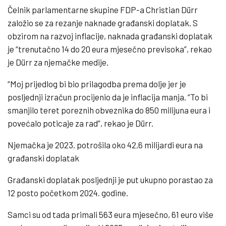
Čelnik parlamentarne skupine FDP-a Christian Dürr
založio se za rezanje naknade građanski doplatak. S
obzirom na razvoj inflacije, naknada građanski doplatak
je “trenutačno 14 do 20 eura mjesečno previsoka”, rekao
je Dürr za njemačke medije.
“Moj prijedlog bi bio prilagodba prema dolje jer je
posljednji izračun procijenio da je inflacija manja. “To bi
smanjilo teret poreznih obveznika do 850 milijuna eura i
povećalo poticaje za rad”, rekao je Dürr.
Njemačka je 2023. potrošila oko 42,6 milijardi eura na
građanski doplatak
Građanski doplatak posljednji je put ukupno porastao za
12 posto početkom 2024. godine.
Samci su od tada primali 563 eura mjesečno, 61 euro više