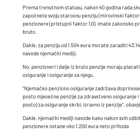
Prema trenutnom statusu, nakon 40 godina rada skup
započnete svoju starosnu penziju (mirovinski faktor 
penzionere (pristupni faktor 1,0), imate zakonsko pr
bruto.
Dakle, za penziju od 1.504 eura morate zaraditi 43.
navode njemački mediji.
No, penzioneri i dalje iz bruto penzije moraju plaća
osiguranje i osiguranje za njegu.
“Njemačko penziono osiguranje zadržava doprinose za
posto mjesečne penzije za zdravstveno osiguranje i 
posto) za osiguranje skrbi, izravno iz penzije”, obav
Dakle, njemački mediji navode kako nakon svih odbit
penzionere ostane oko 1.200 eura neto prihoda