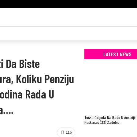
LATEST NEWS
i Da Biste
ura, Koliku Penziju
Godina Rada U
a….
Teška Ozljeda Na Radu U Austriji:
Muškarac (33) Zadobio…
115