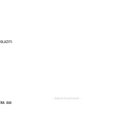
OLAZITI:
- Advertisement -
NA: Aldi