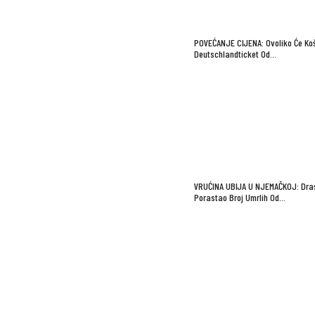
POVEĆANJE CIJENA: Ovoliko Će Koš
Deutschlandticket Od…
VRUĆINA UBIJA U NJEMAČKOJ: Dra
Porastao Broj Umrlih Od…