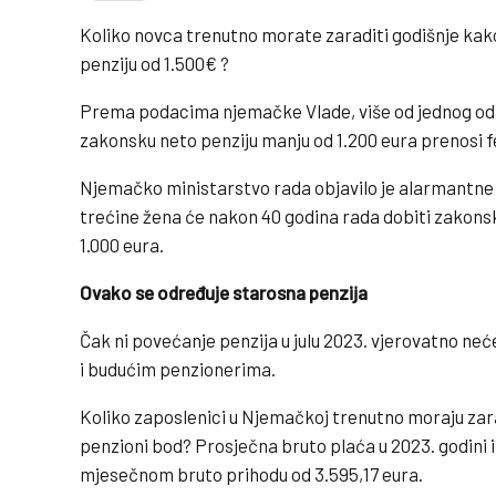
Koliko novca trenutno morate zaraditi godišnje kako
penziju od 1.500€ ?
Prema podacima njemačke Vlade, više od jednog od t
zakonsku neto penziju manju od 1.200 eura prenosi 
Njemačko ministarstvo rada objavilo je alarmantne
trećine žena će nakon 40 godina rada dobiti zakons
1.000 eura.
Ovako se određuje starosna penzija
Čak ni povećanje penzija u julu 2023. vjerovatno ne
i budućim penzionerima.
Koliko zaposlenici u Njemačkoj trenutno moraju zarad
penzioni bod? Prosječna bruto plaća u 2023. godini 
mjesečnom bruto prihodu od 3.595,17 eura.