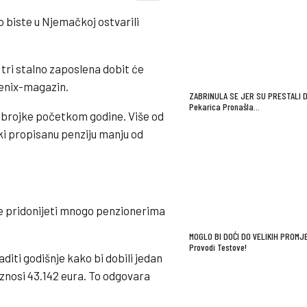
 biste u Njemačkoj ostvarili
ri stalno zaposlena dobit će
fenix-magazin.
ZABRINULA SE JER SU PRESTALI D
Pekarica Pronašla…
 brojke početkom godine. Više od
ki propisanu penziju manju od
će pridonijeti mnogo penzionerima
MOGLO BI DOĆI DO VELIKIH PROMJE
Provodi Testove!
iti godišnje kako bi dobili jedan
iznosi 43.142 eura. To odgovara