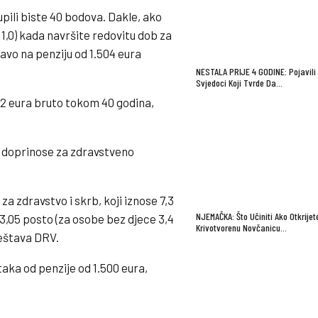
ili biste 40 bodova. Dakle, ako
1,0) kada navršite redovitu dob za
avo na penziju od 1.504 eura
NESTALA PRIJE 4 GODINE: Pojavili
Svjedoci Koji Tvrde Da…
142 eura bruto tokom 40 godina,
ti doprinose za zdravstveno
 zdravstvo i skrb, koji iznose 7,3
NJEMAČKA: Što Učiniti Ako Otkrijet
3,05 posto (za osobe bez djece 3,4
Krivotvorenu Novčanicu…
ještava DRV.
aka od penzije od 1.500 eura,