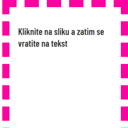
ZLOČIN KOJI JE MOGAO
ZAVRŠITI TRAGEDIJOM: Hrvat U