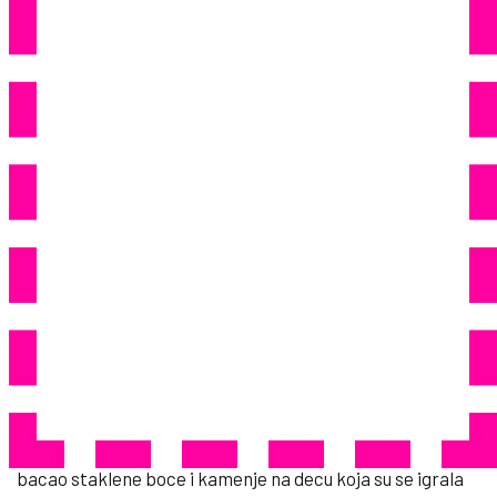
Njemačkoj S Osmog Kata
Bacao Staklene Boce I
Kamenje Na Djecu (od 2 I 6
Godina)
Užas u Ulmu: Muškarac bacao boce i kamenje na decu
sa 8. sprata
45
Share
Nemačka javnost je šokirana nakon incidenta u Ulmu, gde
je 55-godišnji muškarac, sumnja se hrvatski državljanin,
bacao staklene boce i kamenje na decu koja su se igrala