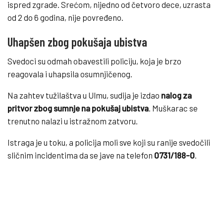
ispred zgrade. Srećom, nijedno od četvoro dece, uzrasta
od 2 do 6 godina, nije povređeno.
Uhapšen zbog pokušaja ubistva
Svedoci su odmah obavestili policiju, koja je brzo
reagovala i uhapsila osumnjičenog.
Na zahtev tužilaštva u Ulmu, sudija je izdao
nalog za
pritvor zbog sumnje na pokušaj ubistva
. Muškarac se
trenutno nalazi u istražnom zatvoru.
Istraga je u toku, a policija moli sve koji su ranije svedočili
sličnim incidentima da se jave na telefon
0731/188-0
.