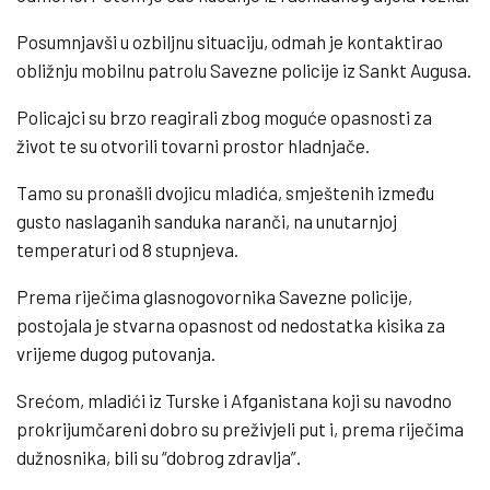
Posumnjavši u ozbiljnu situaciju, odmah je kontaktirao
obližnju mobilnu patrolu Savezne policije iz Sankt Augusa.
Policajci su brzo reagirali zbog moguće opasnosti za
život te su otvorili tovarni prostor hladnjače.
Tamo su pronašli dvojicu mladića, smještenih između
gusto naslaganih sanduka naranči, na unutarnjoj
temperaturi od 8 stupnjeva.
Prema riječima glasnogovornika Savezne policije,
postojala je stvarna opasnost od nedostatka kisika za
vrijeme dugog putovanja.
Srećom, mladići iz Turske i Afganistana koji su navodno
prokrijumčareni dobro su preživjeli put i, prema riječima
dužnosnika, bili su “dobrog zdravlja”.