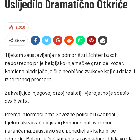
Uslijedilo Dramatično Otkriće
2,016
Share
Tijekom zaustavljanja na odmorištu Lichtenbusch,
neposredno prije belgijsko-njemačke granice, vozač
kamiona hladnjače je čuo neobične zvukove koji su dolazili
iz teretnog prostora.
Zahvaljujući njegovoj brzoj reakciji, vjerojatno je spasio
dva života.
Prema informacijama Savezne policije u Aachenu,
bjeloruski vozač poljskog kamiona natovarenog
narančama, zaustavio se u ponedjeljak kako bi se
odmorio. Potom je čuo kucanje iz rashladnog dijela vozila.