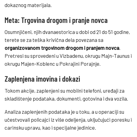
dokaznog materijala.
Meta: Trgovina drogom i pranje novca
Osumnjičeni, njih dvanaestorica u dobi od 21 do 51 godine,
terete se za teška krivična dela povezana sa
organizovanom trgovinom drogom i pranjem novca
.
Pretresi su sprovedeni u Vizbadenu, okrugu Majn-Taunus i
okrugu Majen-Koblenc u Pokrajini Porajnje.
Zaplenjena imovina i dokazi
Tokom akcije, zaplenjeni su mobilni telefoni, uređaji za
skladištenje podataka, dokumenti, gotovina i dva vozila.
Analiza zaplenjenih podataka je u toku, a u operaciji su
učestvovali policajci iz više odeljenja, uključujući poresku i
carinsku upravu, kao i specijalne jedinice.