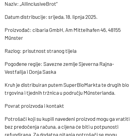
Naziv: „AllinclusiveBrot”
Datum distribucije: srijeda, 18. lipnja 2025.
Proizvođač: cibaria GmbH, Am Mittelhafen 46, 48155
Münster
Razlog: prisutnost stranog tijela
Pogođene regije: Savezne zemlje Sjeverna Rajna-
Vestfalija i Donja Saska
Kruh je distribuiran putem SuperBioMarkta te drugih bio
trgovina i tjednih tržnica u području Münsterlanda.
Povrat proizvoda i kontakt
Potrošači koji su kupili navedeni proizvod mogu ga vratiti
bez predočenja računa, a cijena će biti u potpunosti
refundirana. Za dodatna pitanja potrošači se mogu