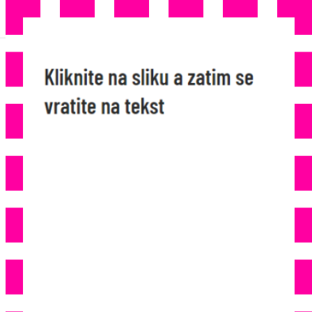
UPOZORENJE POTROŠAČIMA U
NJEMAČKOJ: Ovaj Hleb Može