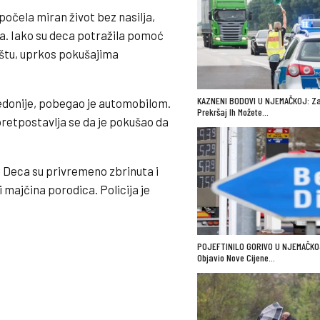
počela miran život bez nasilja,
. Iako su deca potražila pomoć
ištu, uprkos pokušajima
KAZNENI BODOVI U NJEMAČKOJ: Za
edonije, pobegao je automobilom.
Prekršaj Ih Možete…
pretpostavlja se da je pokušao da
a. Deca su privremeno zbrinuta i
 majčina porodica. Policija je
POJEFTINILO GORIVO U NJEMAČKO
Objavio Nove Cijene…