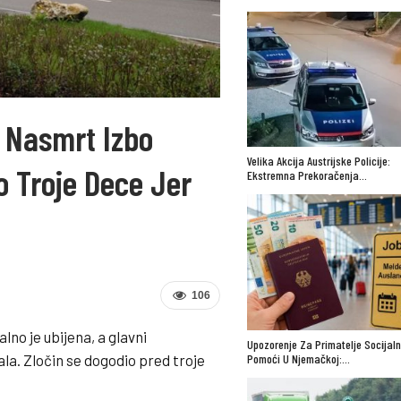
 Nasmrt Izbo
Velika Akcija Austrijske Policije:
 Troje Dece Jer
Ekstremna Prekoračenja…
106
no je ubijena, a glavni
Upozorenje Za Primatelje Socijal
la. Zločin se dogodio pred troje
Pomoći U Njemačkoj:…