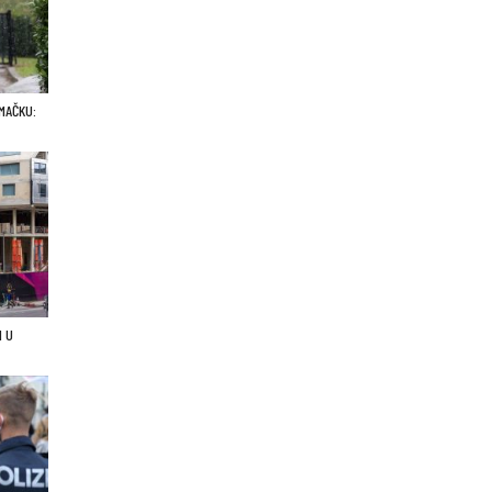
MAČKU:
I U