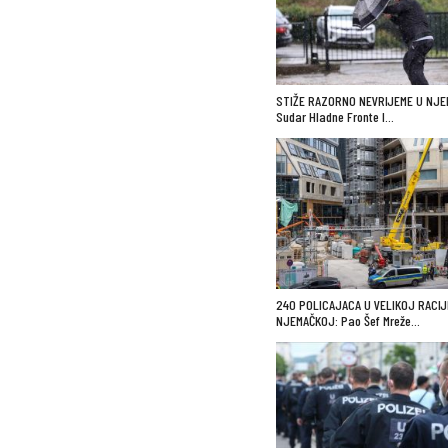
STIŽE RAZORNO NEVRIJEME U NJE
Sudar Hladne Fronte I…
240 POLICAJACA U VELIKOJ RACIJ
NJEMAČKOJ: Pao Šef Mreže…