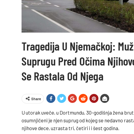
Tragedija U Njemačkoj: Muž
Suprugu Pred Očima Njihovo
Se Rastala Od Njega
Share
U utorak uveče, u Dortmundu, 30-godišnja žena brutal
osumnjičeni je njen suprug od kojeg se nedavno rasta
njihove dece, uzrasta tri, četiri i i šest godina.