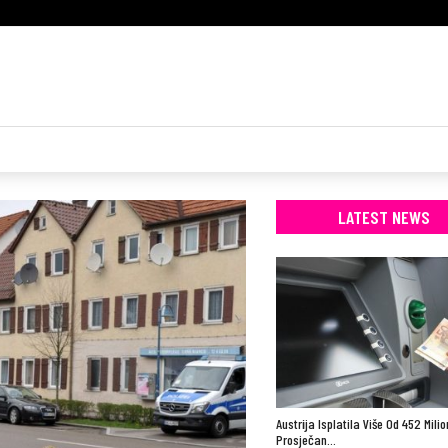
LATEST NEWS
Austrija Isplatila Više Od 452 Mili
Prosječan…