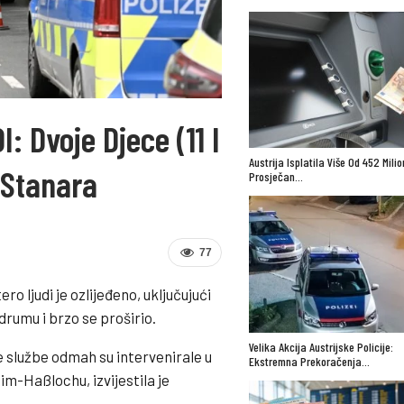
Dvoje Djece (11 I
Austrija Isplatila Više Od 452 Mili
a Stanara
Prosječan…
77
 ljudi je ozlijeđeno, uključujući
odrumu i brzo se proširio.
Velika Akcija Austrijske Policije:
ne službe odmah su intervenirale u
Ekstremna Prekoračenja…
m-Haßlochu, izvijestila je