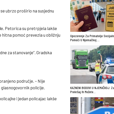
 se ubrzo proširio na susjednu
e. Petorica su pretrpjela lakše
 je hitna pomoć prevezla u obližnju
Upozorenje Za Primatelje Socijal
Pomoći U Njemačkoj:…
odne za stanovanje”. Gradska
.
branjeno područje. – Nije
 glasnogovornik policije.
KAZNENI BODOVI U NJEMAČKOJ: Za
Prekršaj Ih Možete…
olicajke i jedan policajac lakše