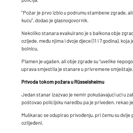
“Požar je prvo izbio u podrumu stambene zgrade, ali
kuću”, dodao je glasnogovornik.
Nekoliko stanara evakuirano je s balkona obje zgrad
ozljede, među njima i dvoje djece (11 i 7 godina), koja
bolnicu.
Plamen je ugašen, ali obje zgrade su “uvelike nepog
uprava smjestila je stanare u privremene smještaje
Privoda tokom požara u Rüsselsheimu
Jedan stanar izazvao je nemir pokušavajući ući u za
poštovao policijsku naredbu pa je priveden, rekao je
Muškarac se odupirao privođenju, pri čemu su dvije p
ozlijeđeni.