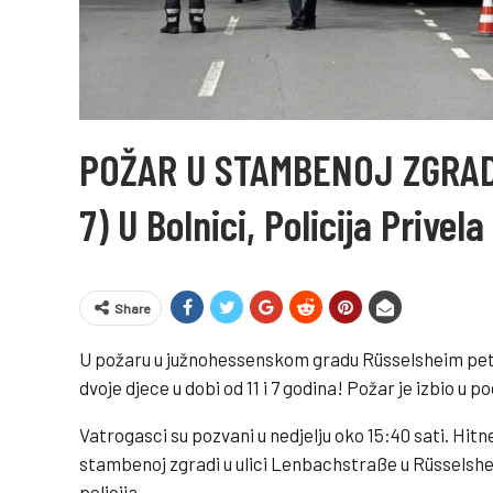
POŽAR U STAMBENOJ ZGRADI: 
7) U Bolnici, Policija Privel
Share
U požaru u južnohessenskom gradu Rüsselsheim petero
dvoje djece u dobi od 11 i 7 godina! Požar je izbio u p
Vatrogasci su pozvani u nedjelju oko 15:40 sati. Hit
stambenoj zgradi u ulici Lenbachstraße u Rüsselshei
policija.