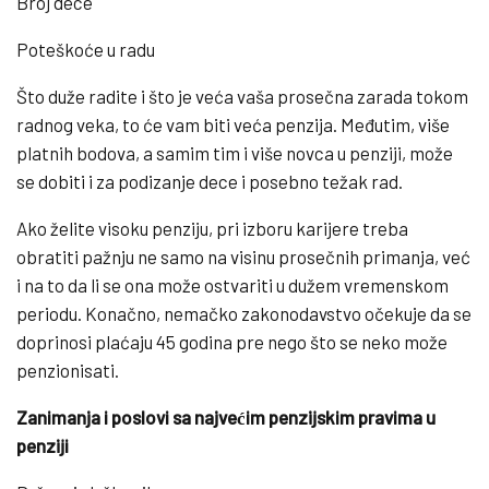
Broj dece
Poteškoće u radu
Što duže radite i što je veća vaša prosečna zarada tokom
radnog veka, to će vam biti veća penzija. Međutim, više
platnih bodova, a samim tim i više novca u penziji, može
se dobiti i za podizanje dece i posebno težak rad.
Ako želite visoku penziju, pri izboru karijere treba
obratiti pažnju ne samo na visinu prosečnih primanja, već
i na to da li se ona može ostvariti u dužem vremenskom
periodu. Konačno, nemačko zakonodavstvo očekuje da se
doprinosi plaćaju 45 godina pre nego što se neko može
penzionisati.
Zanimanja i poslovi sa najvećim penzijskim pravima u
penziji