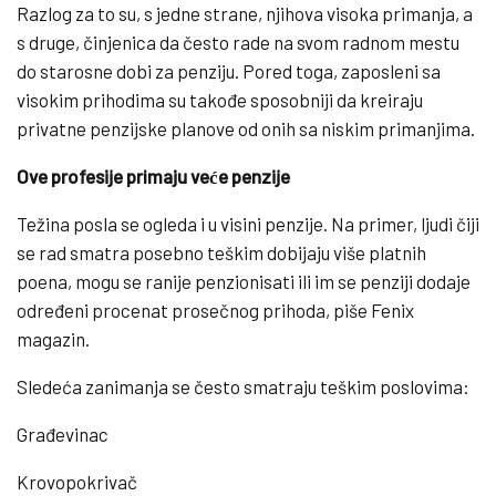
Razlog za to su, s jedne strane, njihova visoka primanja, a
s druge, činjenica da često rade na svom radnom mestu
do starosne dobi za penziju. Pored toga, zaposleni sa
visokim prihodima su takođe sposobniji da kreiraju
privatne penzijske planove od onih sa niskim primanjima.
Ove profesije primaju veće penzije
Težina posla se ogleda i u visini penzije. Na primer, ljudi čiji
se rad smatra posebno teškim dobijaju više platnih
poena, mogu se ranije penzionisati ili im se penziji dodaje
određeni procenat prosečnog prihoda, piše Fenix
magazin.
Sledeća zanimanja se često smatraju teškim poslovima:
Građevinac
Krovopokrivač