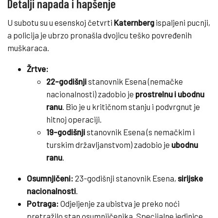
Detalji napada i hapšenje
U subotu su u esenskoj četvrti
Katernberg
ispaljeni pucnji,
a policija je ubrzo pronašla dvojicu teško povređenih
muškaraca.
Žrtve:
22-godišnji
stanovnik Esena (nemačke
nacionalnosti) zadobio je
prostrelnu i ubodnu
ranu
. Bio je u kritičnom stanju i podvrgnut je
hitnoj operaciji.
19-godišnji
stanovnik Esena (s nemačkim i
turskim državljanstvom) zadobio je
ubodnu
ranu
.
Osumnjičeni:
23-godišnji stanovnik Esena,
sirijske
nacionalnosti
.
Potraga:
Odjeljenje za ubistva je preko noći
pretražilo stan osumnjičenika. Specijalne jedinice