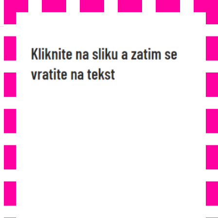
NJEMAČKA POLICIJA SUMNJA
U OBRAČUN KLANOVA: Sirijac