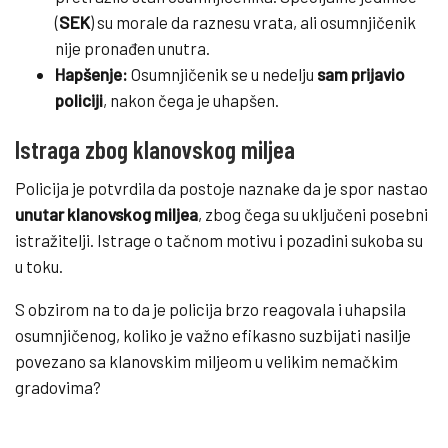
(
SEK
) su morale da raznesu vrata, ali osumnjičenik
nije pronađen unutra.
Hapšenje:
Osumnjičenik se u nedelju
sam prijavio
policiji
, nakon čega je uhapšen.
Istraga zbog klanovskog miljea
Policija je potvrdila da postoje naznake da je spor nastao
unutar klanovskog miljea
, zbog čega su uključeni posebni
istražitelji. Istrage o tačnom motivu i pozadini sukoba su
u toku.
S obzirom na to da je policija brzo reagovala i uhapsila
osumnjičenog, koliko je važno efikasno suzbijati nasilje
povezano sa klanovskim miljeom u velikim nemačkim
gradovima?