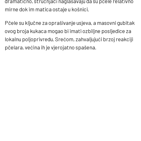
dramatično, stručnjaci naglašavaju da su pčele relativno
mirne dok im matica ostaje u košnici.
Pčele su ključne za oprašivanje usjeva, a masovni gubitak
ovog broja kukaca mogao bi imati ozbiljne posljedice za
lokalnu poljoprivredu. Srećom, zahvaljujući brzoj reakciji
pčelara, većina ih je vjerojatno spašena.