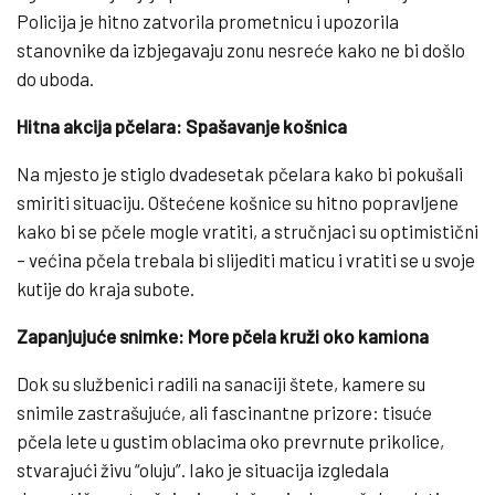
Policija je hitno zatvorila prometnicu i upozorila
stanovnike da izbjegavaju zonu nesreće kako ne bi došlo
do uboda.
Hitna akcija pčelara: Spašavanje košnica
Na mjesto je stiglo dvadesetak pčelara kako bi pokušali
smiriti situaciju. Oštećene košnice su hitno popravljene
kako bi se pčele mogle vratiti, a stručnjaci su optimistični
– većina pčela trebala bi slijediti maticu i vratiti se u svoje
kutije do kraja subote.
Zapanjujuće snimke: More pčela kruži oko kamiona
Dok su službenici radili na sanaciji štete, kamere su
snimile zastrašujuće, ali fascinantne prizore: tisuće
pčela lete u gustim oblacima oko prevrnute prikolice,
stvarajući živu “oluju”. Iako je situacija izgledala