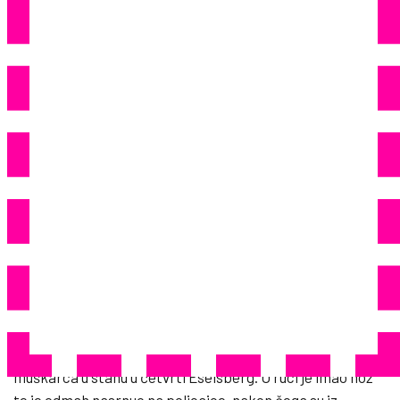
Godišnjaka, Teško Ozlijedio 16-
Godišnjakinju I 58-
Godišnjakinju
134
Share
Policija je u srijedu ustrijelila i ranila 54-godišnjeg
muškarca u Ulmu koji je prethodno nožem napao i usmrtio
58-godišnjaka, te teško ozlijedio 16-godišnjakinju i 58-
godišnjakinju.
– Prva pristigla policijska jedinica pronašla je krvavog
muškarca u stanu u četvrti Eselsberg. U ruci je imao nož
te je odmah nasrnuo na policajce, nakon čega su iz