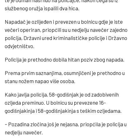
službenog oružja ispalili dva hica.
Napadač je ozlijeđen i prevezen u bolnicu gdje je iste
večeri operiran, priopćili su u nedjelju navečer zajedno
policija, Državni ured kriminalističke policije i Državno
odvjetništvo.
Policija je prethodno dobila hitan poziv zbog napada.
Prema prvim saznanjima, osumnjičeni je prethodno u
stanu nožem napao više osoba.
Kako javlja policija, 58-godišnjak je od zadobivenih
ozljeda preminuo. U bolnicu su prevezene 16-
godišnjakinja i 58-godišnjakinja s teškim ozljedama.
– Pozadina zločina još je nejasna, priopćila je policija u
nedjelju navečer.