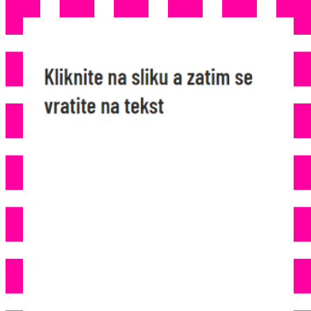
NAPAD U NJEMAČKOM GRADU:
54-Godišnjak Nožem Ubio 58-