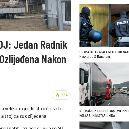
J: Jedan Radnik
DRAMA JE TRAJALA NEKOLIKO SATI
 Ozlijeđena Nakon
Muškarac S Mačetom…
664
a velikom gradilištu u četvrti
NJEMAČKOM GOSPODARSTVU PRIJ
 trojica su ozlijeđena.
KOLAPS, MINISTAR UKIDA…
epoznatih razloga srušila se 40