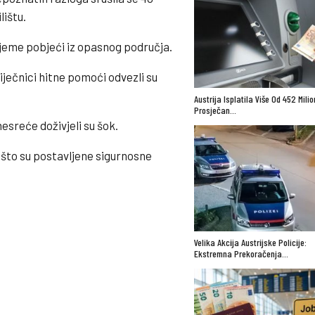
lištu.
rijeme pobjeći iz opasnog područja.
iječnici hitne pomoći odvezli su
Austrija Isplatila Više Od 452 Mili
Prosječan…
nesreće doživjeli su šok.
 što su postavljene sigurnosne
Velika Akcija Austrijske Policije:
Ekstremna Prekoračenja…