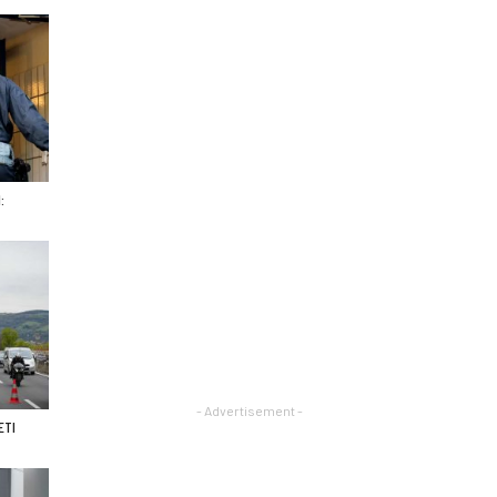
:
- Advertisement -
ETI