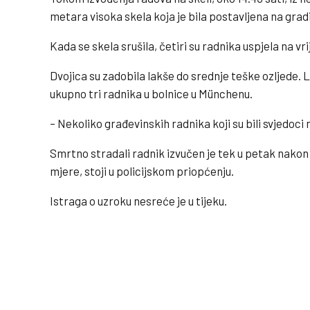
metara visoka skela koja je bila postavljena na gradi
Kada se skela srušila, četiri su radnika uspjela na v
Dvojica su zadobila lakše do srednje teške ozljede. L
ukupno tri radnika u bolnice u Münchenu.
– Nekoliko građevinskih radnika koji su bili svjedoci 
Smrtno stradali radnik izvučen je tek u petak nakon
mjere, stoji u policijskom priopćenju.
Istraga o uzroku nesreće je u tijeku.