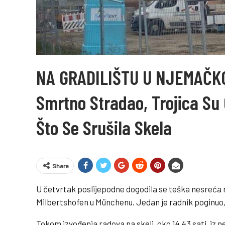
NA GRADILIŠTU U NJEMAČKO
Smrtno Stradao, Trojica Su
Što Se Srušila Skela
Share
U četvrtak poslijepodne dogodila se teška nesreća n
Milbertshofen u Münchenu. Jedan je radnik poginuo, a
Tokom izvođenja radova na skeli, oko 14.43 sati, iz n