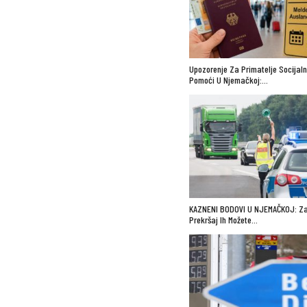
Upozorenje Za Primatelje Socijal
Pomoći U Njemačkoj:…
KAZNENI BODOVI U NJEMAČKOJ: Za
Prekršaj Ih Možete…