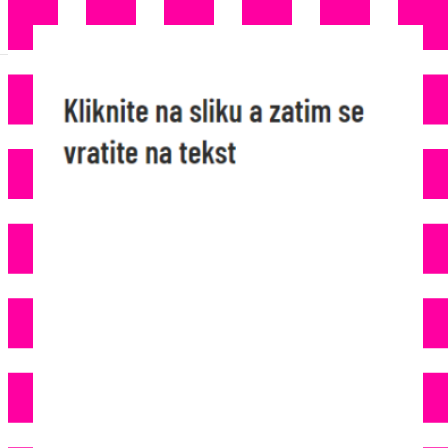
MINUS 8 STEPENI: Njemačka
Meteorološka Služba