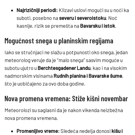
Najrizičniji periodi:
Klizavi uslovi mogući su u noći ka
suboti, posebno na
severu i severoistoku
. Noć
kasnije, rizik se premešta na
Bavarsku i istok
.
Mogućnost snega u planinskim regijama
Iako se stručnjaci ne slažu u potpunosti oko snega, jedan
meteorolog veruje da je “malo snega” sasvim moguće u
subotu ujutro u
Berchtesgadener Landu
, kao i na visokim
nadmorskim visinama
Rudnih planina i Bavarske šume
,
što je uobičajeno za ovo doba godine.
Nova promena vremena: Stiže kišni novembar
Meteorolozi su saglasni da je nakon vikenda neizbežna
nova promena vremena.
Promenljivo vreme:
Sledeća nedelja donosi
kišu i