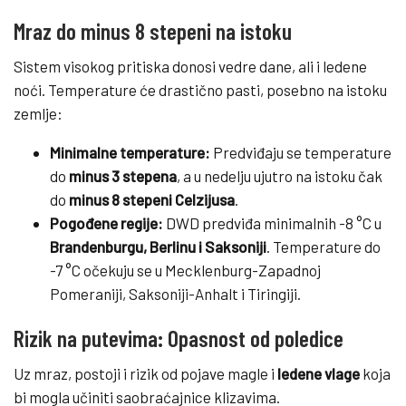
Mraz do minus 8 stepeni na istoku
Sistem visokog pritiska donosi vedre dane, ali i ledene
noći. Temperature će drastično pasti, posebno na istoku
zemlje:
Minimalne temperature:
Predviđaju se temperature
do
minus 3 stepena
, a u nedelju ujutro na istoku čak
do
minus 8 stepeni Celzijusa
.
Pogođene regije:
DWD predviđa minimalnih -8 °C u
Brandenburgu, Berlinu i Saksoniji
. Temperature do
-7 °C očekuju se u Mecklenburg-Zapadnoj
Pomeraniji, Saksoniji-Anhalt i Tiringiji.
Rizik na putevima: Opasnost od poledice
Uz mraz, postoji i rizik od pojave magle i
ledene vlage
koja
bi mogla učiniti saobraćajnice klizavima.