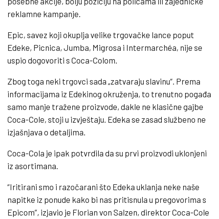
posebne akcije, bolju poziciju na policama ili zajedničke
reklamne kampanje.
Epic, savez koji okuplja velike trgovačke lance poput
Edeke, Picnica, Jumba, Migrosa i Intermarchéa, nije se
uspio dogovoriti s Coca-Colom.
Zbog toga neki trgovci sada „zatvaraju slavinu“. Prema
informacijama iz Edekinog okruženja, to trenutno pogađa
samo manje tražene proizvode, dakle ne klasične gajbe
Coca-Cole, stoji u izvještaju. Edeka se zasad službeno ne
izjašnjava o detaljima.
Coca-Cola je ipak potvrdila da su prvi proizvodi uklonjeni
iz asortimana.
“Iritirani smo i razočarani što Edeka uklanja neke naše
napitke iz ponude kako bi nas pritisnula u pregovorima s
Epicom”, izjavio je Florian von Salzen, direktor Coca-Cole