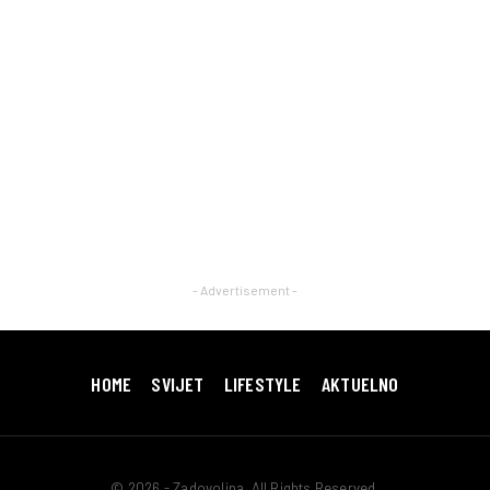
- Advertisement -
HOME
SVIJET
LIFESTYLE
AKTUELNO
© 2026 - Zadovoljna. All Rights Reserved.