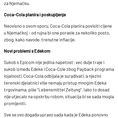
za Njemačku.
Coca-Cola planira i poskupljenje
Neovisno o ovom sporu, Coca-Cola planira povisiti cijene
u Njemačkoj – od rujna bi one porasle za nekoliko posto,
zbog, kako navode, trenutne inflacije.
Novi problemi s Edekom
Sukob s Epicom nije jedina napetost: već dulje traje i
sukob između Edeke i Coca-Cole zbog Payback programa
lojalnosti. Coca-Cola odbijala je surađivati, a njezini
terenski djelatnici više nemaju pristup mnogim Edeka
trgovinama, piše “Lebensmittel Zeitung”. Iako to dosad
nije utjecalo na opskrbu robom, situacija bi se sada mogla
promijeniti.
Sve se ovo događa upravo sada kada je Edeka ponovno