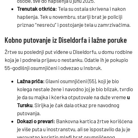
osobe, sve do hapšenja u junu 2025.
Trenutak otkrića:
Tela su ostala skrivena i nakon
hapšenja. Tek u novembru, stariji brat je policiji
priznao “nesreću” i postojanje tela u zamrzivačima.
Kobno putovanje iz Diseldorfa i lažne poruke
Žrtve su poslednji put viđene u Diseldorfu, u domu rodbine
koja je i podnela prijavu o nestanku. Odatle ih je pokupio
55-godišnji osumnjičeni i odvezao u Insbruk.
Lažna priča:
Glavni osumnjičeni (55), koji je bio
kolega nestale žene i navodno joj je bio blizak, tvrdio
je da su majka i kćerka otputovale na duže vreme
u
Tursku
. Sirijka je čak dala otkaz pre navodnog
putovanja.
Dokazi o prevari:
Bankovna kartica žrtve korišćena
je više puta u inostranstvu, ali se ispostavilo da ju je
verovatno koristio mlađi brat osumnjičenog.