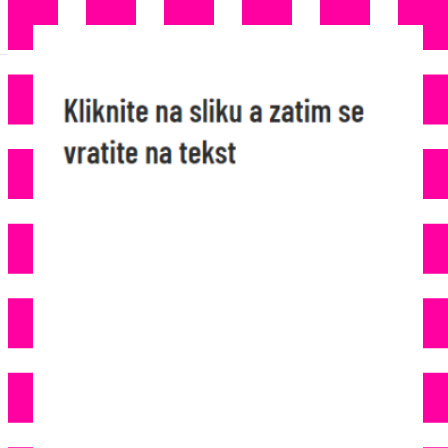
GNJUSAN ZLOČIN: Ubili Majku
(34) I Kćer (10), Pa Njihova