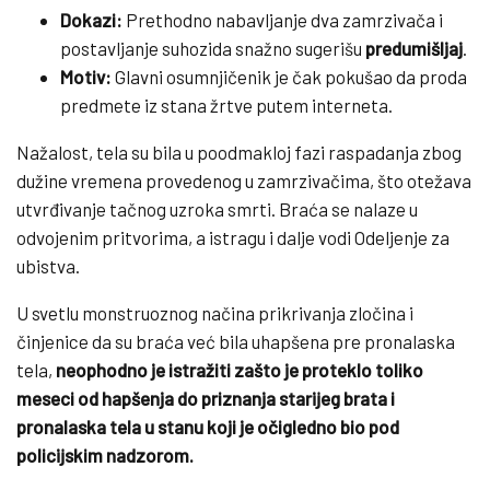
Dokazi:
Prethodno nabavljanje dva zamrzivača i
postavljanje suhozida snažno sugerišu
predumišljaj
.
Motiv:
Glavni osumnjičenik je čak pokušao da proda
predmete iz stana žrtve putem interneta.
Nažalost, tela su bila u poodmakloj fazi raspadanja zbog
dužine vremena provedenog u zamrzivačima, što otežava
utvrđivanje tačnog uzroka smrti. Braća se nalaze u
odvojenim pritvorima, a istragu i dalje vodi Odeljenje za
ubistva.
U svetlu monstruoznog načina prikrivanja zločina i
činjenice da su braća već bila uhapšena pre pronalaska
tela,
neophodno je istražiti zašto je proteklo toliko
meseci od hapšenja do priznanja starijeg brata i
pronalaska tela u stanu koji je očigledno bio pod
policijskim nadzorom.