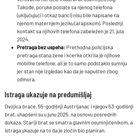
Takođe, poruke poslate sa njenog telefona
(uključujući i otkaz banci) nisu bile napisane na
njenom maternjem jeziku (arapskom). Poslednji
kontakt sa njihovih telefona zabeležen je 21. jula
2024.
Pretraga bez uspeha:
Prethodna policijska
pretraga stana žene i kćerke otkrila je njihove
mobilne telefone, ali je to samo podstaklo sumnju
jer stan nije izgledao kao da je napušten zbog
odmora.
Istraga ukazuje na predumišljaj
Dvojica braće, 55-godišnji Austrijanac i njegov 53-godišnji
brat, uhapšeni su u junu 2025. na osnovu posrednih
dokaza. Stariji brat se smatra glavnim osumnjičenikom, a
istraga ukazuje na to da je zločin bio planiran.