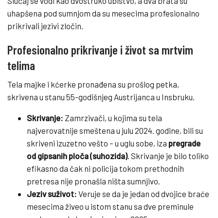
Slučaj se vodi kao dvostruko ubistvo, a dva brata su
uhapšena pod sumnjom da su mesecima profesionalno
prikrivali jezivi zločin.
Profesionalno prikrivanje i život sa mrtvim
telima
Tela majke i kćerke pronađena su prošlog petka,
skrivena u stanu 55-godišnjeg Austrijanca u Insbruku.
Skrivanje:
Zamrzivači, u kojima su tela
najverovatnije smeštena u julu 2024. godine, bili su
skriveni izuzetno vešto – u uglu sobe, iza
pregrade
od gipsanih ploča (suhozida)
. Skrivanje je bilo toliko
efikasno da čak ni policija tokom prethodnih
pretresa nije pronašla ništa sumnjivo.
Jeziv suživot:
Veruje se da je jedan od dvojice braće
mesecima živeo u istom stanu sa dve preminule