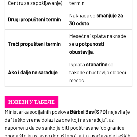
Centru za zapošljavanje)
termin.
Naknada se
smanjuje za
Drugi propušteni termin
30 odsto
.
Mesečna isplata naknade
Treći propušteni termin
se
u potpunosti
obustavlja
.
Isplata
stanarine
se
Ako i dalje ne sarađuje
takođe obustavlja sledeći
mesec.
ИЗВЕЗИ У ТАБЕЛЕ
Ministarka socijalnih poslova
Bärbel Bas (SPD)
najavila je
da “teško vreme dolazi za one koji ne sarađuju”, uz
napomenu da će sankcije biti pooštravane “do granice
onoga što je ustavno dopušteno”, ali uz uvažavanje teških