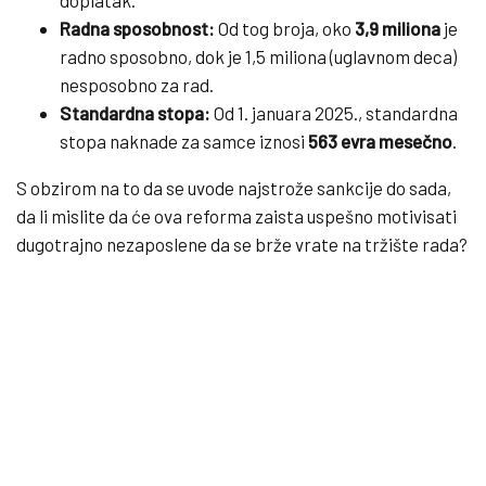
Radna sposobnost:
Od tog broja, oko
3,9 miliona
je
radno sposobno, dok je 1,5 miliona (uglavnom deca)
nesposobno za rad.
Standardna stopa:
Od 1. januara 2025., standardna
stopa naknade za samce iznosi
563 evra mesečno
.
S obzirom na to da se uvode najstrože sankcije do sada,
da li mislite da će ova reforma zaista uspešno motivisati
dugotrajno nezaposlene da se brže vrate na tržište rada?