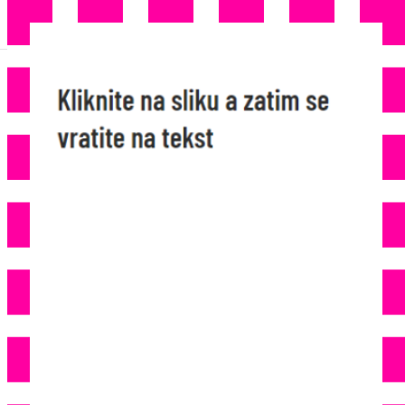
BÜRGERGELD ODLAZI U
HISTORIJU: Njemačka