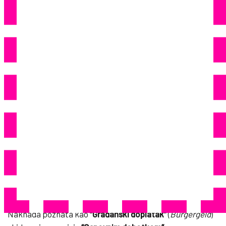
Pooštrava Pravila – Ko Tri
Puta Odbije Posao Ostaje Bez
563 Eura
Reforma socijalne pomoći u Nemačkoj: "Građanski
doplatak" odlazi u istoriju, stižu oštrije sankcije
96
Share
Nemačke vladajuće stranke
CDU, CSU i SPD
postigle su
dogovor o velikoj reformi socijalne naknade za dugotrajno
nezaposlene.
Naknada poznata kao
“Građanski doplatak”
(
Bürgergeld
)