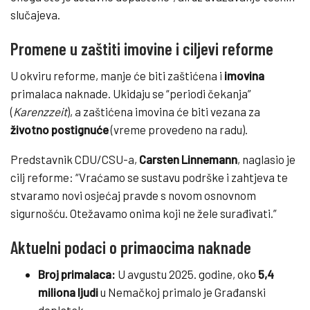
slučajeva.
Promene u zaštiti imovine i ciljevi reforme
U okviru reforme, manje će biti zaštićena i
imovina
primalaca naknade. Ukidaju se “periodi čekanja”
(
Karenzzeit
), a zaštićena imovina će biti vezana za
životno postignuće
(vreme provedeno na radu).
Predstavnik CDU/CSU-a,
Carsten Linnemann
, naglasio je
cilj reforme: “Vraćamo se sustavu podrške i zahtjeva te
stvaramo novi osjećaj pravde s novom osnovnom
sigurnošću. Otežavamo onima koji ne žele surađivati.”
Aktuelni podaci o primaocima naknade
Broj primalaca:
U avgustu 2025. godine, oko
5,4
miliona ljudi
u Nemačkoj primalo je Građanski
doplatak.