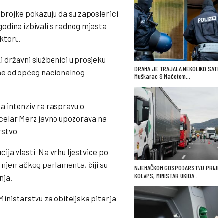
brojke pokazuju da su zaposlenici
godine izbivali s radnog mjesta
ktoru.
i državni službenici u prosjeku
DRAMA JE TRAJALA NEKOLIKO SATI
više od općeg nacionalnog
Muškarac S Mačetom…
a intenzivira raspravu o
ancelar Merz javno upozorava na
rstvo.
ija vlasti. Na vrhu ljestvice po
 njemačkog parlamenta, čiji su
NJEMAČKOM GOSPODARSTVU PRIJ
KOLAPS, MINISTAR UKIDA…
nja.
Ministarstvu za obiteljska pitanja