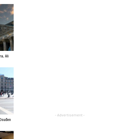
a, Ali
- Advertisement -
 Osuđen