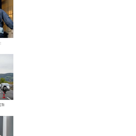
:
ETI