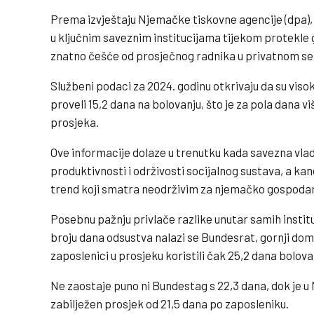
Prema izvještaju Njemačke tiskovne agencije (dpa), 
u ključnim saveznim institucijama tijekom protekle 
znatno češće od prosječnog radnika u privatnom se
Službeni podaci za 2024. godinu otkrivaju da su visok
proveli 15,2 dana na bolovanju, što je za pola dana 
prosjeka.
Ove informacije dolaze u trenutku kada savezna vlad
produktivnosti i održivosti socijalnog sustava, a k
trend koji smatra neodrživim za njemačko gospoda
Posebnu pažnju privlače razlike unutar samih instituc
broju dana odsustva nalazi se Bundesrat, gornji dom
zaposlenici u prosjeku koristili čak 25,2 dana bolova
Ne zaostaje puno ni Bundestag s 22,3 dana, dok je u 
zabilježen prosjek od 21,5 dana po zaposleniku.