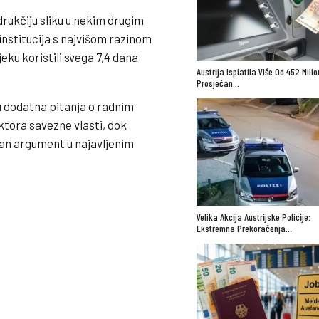
drukčiju sliku u nekim drugim
 institucija s najvišom razinom
eku koristili svega 7,4 dana
Austrija Isplatila Više Od 452 Mili
Prosječan…
u dodatna pitanja o radnim
ektora savezne vlasti, dok
učan argument u najavljenim
Velika Akcija Austrijske Policije:
Ekstremna Prekoračenja…