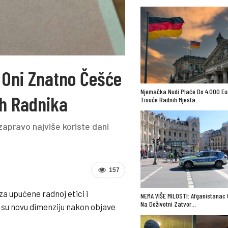
Oni Znatno Češće
Njemačka Nudi Plaće Do 4.000 Eur
ih Radnika
Tisuće Radnih Mjesta…
pravo najviše koriste dani
157
a upućene radnoj etici i
NEMA VIŠE MILOSTI: Afganistanac
Na Doživotni Zatvor…
 su novu dimenziju nakon objave