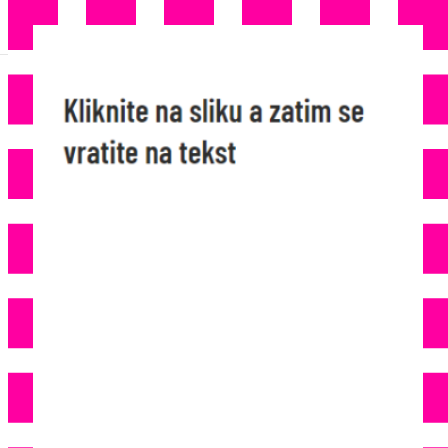
AKO STE KUPILI OVAJ
PROIZVOD U ALDIU: Ne Jedite