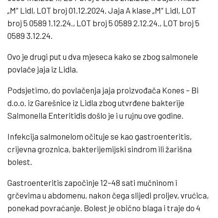
„M“ Lidl, LOT broj 01.12.2024. Jaja A klase „M“ Lidl, LOT
broj 5 0589 1.12.24., LOT broj 5 0589 2.12.24., LOT broj 5
0589 3.12.24.
Ovo je drugi put u dva mjeseca kako se zbog salmonele
povlače jaja iz Lidla.
Podsjetimo, do povlačenja jaja proizvođača Kones – Bi
d.o.o. iz Garešnice iz Lidla zbog utvrđene bakterije
Salmonella Enteritidis došlo je i u rujnu ove godine.
Infekcija salmonelom očituje se kao gastroenteritis,
crijevna groznica, bakterijemijski sindrom ili žarišna
bolest.
Gastroenteritis započinje 12–48 sati mučninom i
grčevima u abdomenu, nakon čega slijedi proljev, vrućica,
ponekad povraćanje. Bolest je obično blaga i traje do 4