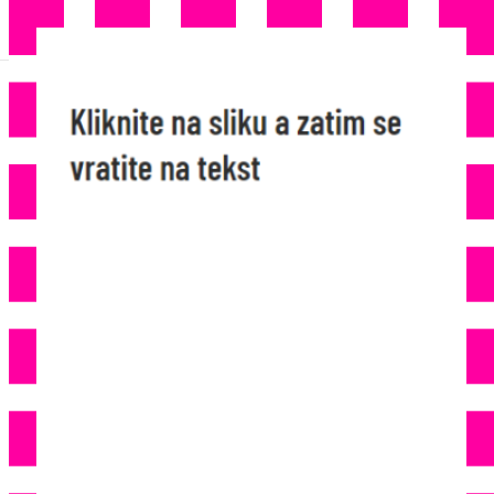
VEĆ DRUGI PUT U 2 MJESECA:
Iz Lidla Se Povučen Proizvod