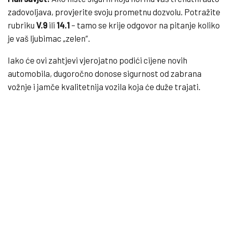
zadovoljava, provjerite svoju prometnu dozvolu. Potražite
rubriku
V.9
ili
14.1
– tamo se krije odgovor na pitanje koliko
je vaš ljubimac „zelen“.
Iako će ovi zahtjevi vjerojatno podići cijene novih
automobila, dugoročno donose sigurnost od zabrana
vožnje i jamče kvalitetnija vozila koja će duže trajati.