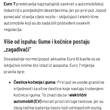
Euro 7
predstavlja najznačajniji zaokret u automobilskoj
industriji u posljednjim desetljećima, jer po prvi put „ispod
povećala“ stavlja cijelo vozilo – uključujući i električne
automobile koji su do sada bili pošteđeni ovakvih
regulacija.
Više od ispuha: Gume i kočnice postaju
„zagađivači“
Dosadašnje norme (poput aktualne Euro 6) bavile su se
isključivo onime što izlazi iz auspuha. Euro 7 mijenja
pravila igre:
Čestice kočenja i guma:
Prvi put se uvode granične
vrijednosti za sitne čestice koje nastaju trošenjem
kočnica i guma. To znači da će i
električni
automobili (EV)
morati proći stroge testove, jer su
zbog težine baterija često teži od klasičnih vozila,