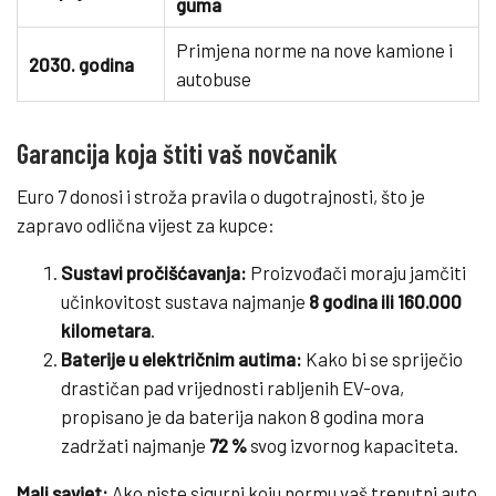
guma
Primjena norme na nove kamione i
2030. godina
autobuse
Garancija koja štiti vaš novčanik
Euro 7 donosi i stroža pravila o dugotrajnosti, što je
zapravo odlična vijest za kupce:
Sustavi pročišćavanja:
Proizvođači moraju jamčiti
učinkovitost sustava najmanje
8 godina ili 160.000
kilometara
.
Baterije u električnim autima:
Kako bi se spriječio
drastičan pad vrijednosti rabljenih EV-ova,
propisano je da baterija nakon 8 godina mora
zadržati najmanje
72 %
svog izvornog kapaciteta.
Mali savjet:
Ako niste sigurni koju normu vaš trenutni auto