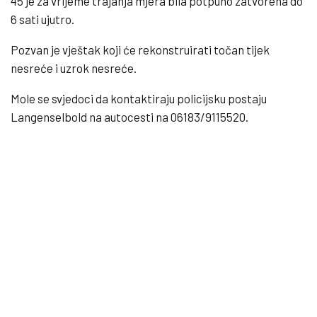
45 je za vrijeme trajanja mjera bila potpuno zatvorena do
6 sati ujutro.
Pozvan je vještak koji će rekonstruirati točan tijek
nesreće i uzrok nesreće.
Mole se svjedoci da kontaktiraju policijsku postaju
Langenselbold na autocesti na 06183/9115520.