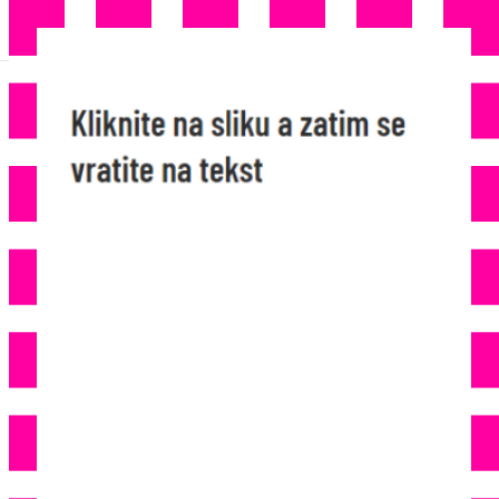
STRAŠNA NESREĆA U KOJOJ
JE P0GINU0 SUVOZAČ: 22-