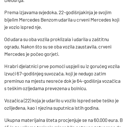
Prema izjavama svjedoka, 22-godišnjakinja je svojim
bijelim Mercedes Benzom udarila u crveni Mercedes koji
je vozio ispred nje.
Od udara su oba vozila proklizala i udarila u zaštitnu
ogradu. Nakon što su se oba vozila zaustavila, crveni
Mercedes je počeo gorjeti.
Hrabri djelatnici prve pomoći uspjeli su iz gorućeg vozila
izvući 67-godišnjeg suvozača, koji je nedugo zatim
preminuo na mjestu nesreće dok je 64-godišnja vozačica
s teškim ozljedama prevezena u bolnicu.
Vozačica (22) koja je udarilo u vozilo ispred sebe teško je
ozlijeđena, kao i njezina suputnica istih godina.
Ukupna materijalna šteta procjenjuje se na 60.000 eura. B