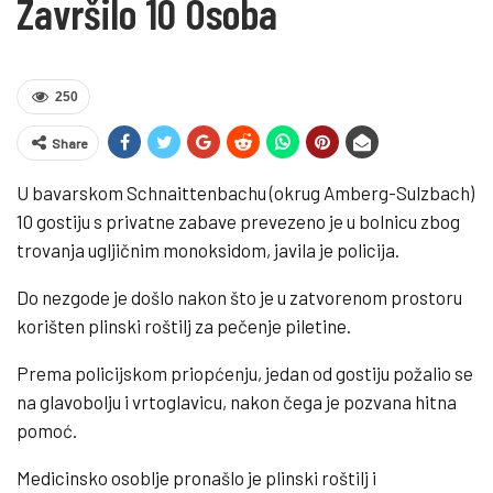
Završilo 10 Osoba
250
Share
U bavarskom Schnaittenbachu (okrug Amberg-Sulzbach)
10 gostiju s privatne zabave prevezeno je u bolnicu zbog
trovanja ugljičnim monoksidom, javila je policija.
Do nezgode je došlo nakon što je u zatvorenom prostoru
korišten plinski roštilj za pečenje piletine.
Prema policijskom priopćenju, jedan od gostiju požalio se
na glavobolju i vrtoglavicu, nakon čega je pozvana hitna
pomoć.
Medicinsko osoblje pronašlo je plinski roštilj i