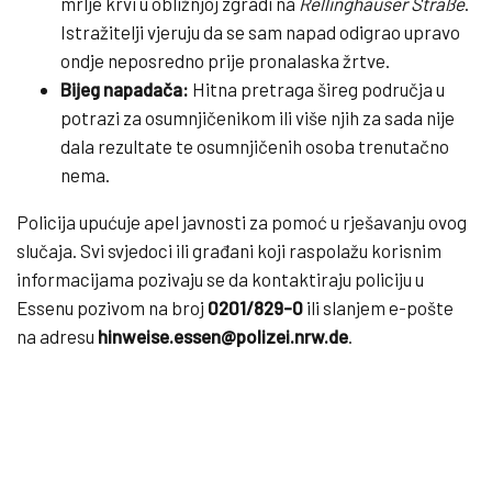
mrlje krvi u obližnjoj zgradi na
Rellinghauser Straße
.
Istražitelji vjeruju da se sam napad odigrao upravo
ondje neposredno prije pronalaska žrtve.
Bijeg napadača:
Hitna pretraga šireg područja u
potrazi za osumnjičenikom ili više njih za sada nije
dala rezultate te osumnjičenih osoba trenutačno
nema.
Policija upućuje apel javnosti za pomoć u rješavanju ovog
slučaja. Svi svjedoci ili građani koji raspolažu korisnim
informacijama pozivaju se da kontaktiraju policiju u
Essenu pozivom na broj
0201/829-0
ili slanjem e-pošte
na adresu
hinweise.essen@polizei.nrw.de
.