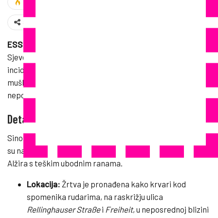
568
Share
ESSEN
– U njemačkom gradu Essenu, u saveznoj zemlji
Sjevernoj Rajni-Vestfaliji, došlo je do teškog nasilnog
incidenta u kojem je nožem napadnut 33-godišnji
muškarac. Policija intenzivno traga za jednim ili više
nepoznatih počinitelja.
Detalji pronalaska i spašavanja žrtve
Sinoć (31. svibnja) oko 20:30 sati, slučajni prolaznici naišli
su na stravičan prizor i pronašli 33-godišnjeg državljanina
Alžira s teškim ubodnim ranama.
Lokacija:
Žrtva je pronađena kako krvari kod
spomenika rudarima, na raskrižju ulica
Rellinghauser Straße
i
Freiheit
, u neposrednoj blizini