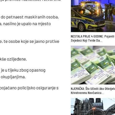
 do petnaest maskiranih osoba,
 nasilno je upalo na mjesto
NESTALA PRIJE 4 GODINE: Pojavili
Svjedoci Koji Tvrde Da…
, te osobe koje se javno protive
kše ozlijeđene.
a je u tijeku zbog opasnog
 okupljanjima.
pojačano policijsko osiguranje s
NJEMAČKA: Što Učiniti Ako Otkrijet
Krivotvorenu Novčanicu…