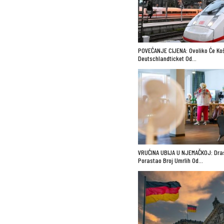
POVEĆANJE CIJENA: Ovoliko Će Koš
Deutschlandticket Od…
VRUĆINA UBIJA U NJEMAČKOJ: Dra
Porastao Broj Umrlih Od…