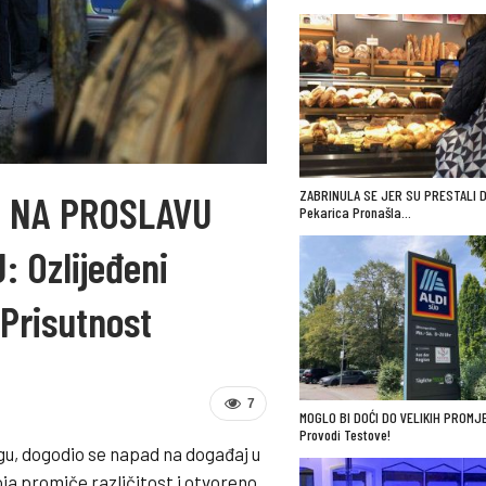
ZABRINULA SE JER SU PRESTALI D
I NA PROSLAVU
Pekarica Pronašla…
 Ozlijeđeni
 Prisutnost
7
MOGLO BI DOĆI DO VELIKIH PROMJE
Provodi Testove!
, dogodio se napad na događaj u
koja promiče različitost i otvoreno