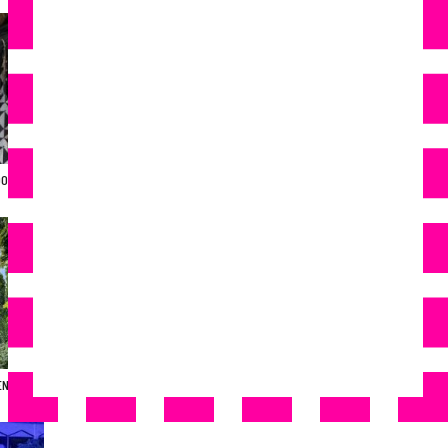
OLAZITI:
- Advertisement -
NA: Aldi