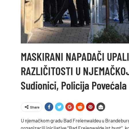
MASKIRANI NAPADAČI UPAL
RAZLIČITOSTI U NJEMAČKOJ:
Sudionici, Policija Povećala
Share
U njemačkom gradu Bad Freienwaldeu u Brandeburgu
organizaciji inicijative “Bad Freienwalde ist bunt”, 