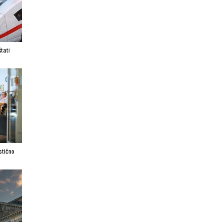
tati
stično