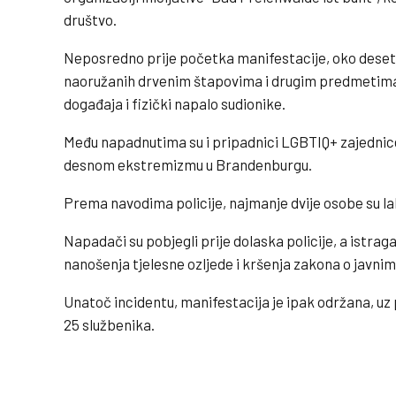
društvo.
Neposredno prije početka manifestacije, oko deset
naoružanih drvenim štapovima i drugim predmetima,
događaja i fizički napalo sudionike.
Među napadnutima su i pripadnici LGBTIQ+ zajednice
desnom ekstremizmu u Brandenburgu.
Prema navodima policije, najmanje dvije osobe su la
Napadači su pobjegli prije dolaska policije, a istrag
nanošenja tjelesne ozljede i kršenja zakona o javnim
Unatoč incidentu, manifestacija je ipak održana, uz 
25 službenika.