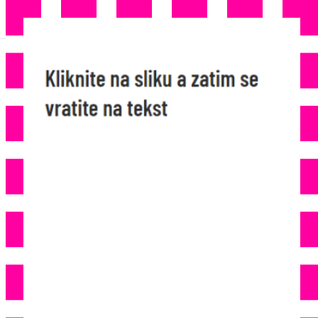
ISPALIO JE 7 HITACA:
Muškarac (34) Ispred Kioska