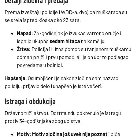
Prema izveštaju policije i WDR-a, dvojica muškaraca su
se srela ispred kioska oko 23 sata.
Napad:
34-godišnjak je izvukao vatreno oružje i
ispalio ukupno
sedam hitaca
na komšiju.
Žrtva:
Policija i Hitna pomoć su ranjenom muškarcu
odmah pružili prvu pomoć, ali je on ubrzo podlegao
povredama u bolnici.
Hapšenje:
Osumnjičeni je nakon zločina sam nazvao
policiju, prijavio delo i uhapšen je iste večeri.
Istraga i obdukcija
Državno tužilaštvo u Dortmundu pokrenulo je istragu
protiv 34-godišnjaka zbog ubistva.
Motiv:
Motiv zločina još uvek nije poznat
i biće