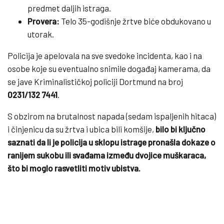
predmet daljih istraga.
Provera:
Telo 35-godišnje žrtve biće obdukovano u
utorak.
Policija je apelovala na sve svedoke incidenta, kao i na
osobe koje su eventualno snimile događaj kamerama, da
se jave Kriminalističkoj policiji Dortmund na broj
0231/132 7441
.
S obzirom na brutalnost napada (sedam ispaljenih hitaca)
i činjenicu da su žrtva i ubica bili komšije,
bilo bi ključno
saznati da li je policija u sklopu istrage pronašla dokaze o
ranijem sukobu ili svađama između dvojice muškaraca,
što bi moglo rasvetliti motiv ubistva.